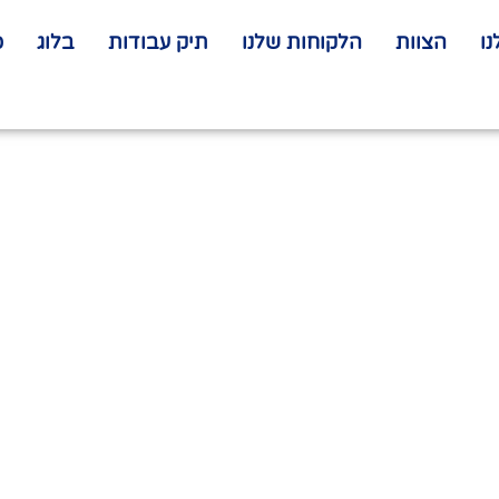
ו
הצוות
הלקוחות שלנו
תיק עבודות
בלוג
כ
ר: המדריך המלא ו
אתר עסקי מנצח ב-2026