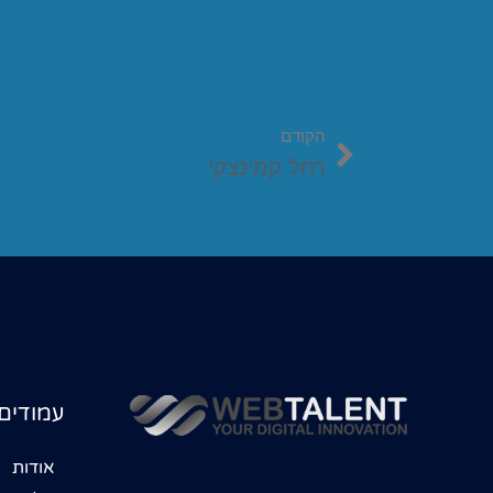
הקודם
רחל קמינצקי
עמודים
אודות